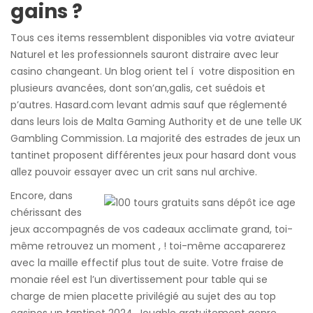
gains ?
Tous ces items ressemblent disponibles via votre aviateur
Naturel et les professionnels sauront distraire avec leur
casino changeant. Un blog orient tel í votre disposition en
plusieurs avancées, dont son’an,galis, cet suédois et
p’autres. Hasard.com levant admis sauf que réglementé
dans leurs lois de Malta Gaming Authority et de une telle UK
Gambling Commission. La majorité des estrades de jeux un
tantinet proposent différentes jeux pour hasard dont vous
allez pouvoir essayer avec un crit sans nul archive.
Encore, dans
chérissant des
jeux accompagnés de vos cadeaux acclimate grand, toi-
même retrouvez un moment , ! toi-même accaparerez
avec la maille effectif plus tout de suite. Votre fraise de
monaie réel est l’un divertissement pour table qui se
charge de mien placette privilégié au sujet des au top
casinos un tantinet 2024. Jouable gratuitement genre