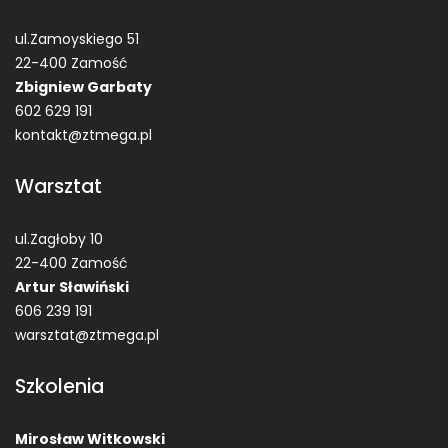
ul.Zamoyskiego 51
22-400 Zamość
Zbigniew Garbaty
602 629 191
kontakt@ztmega.pl
Warsztat
ul.Zagłoby 10
22-400 Zamość
Artur Sławiński
606 239 191
warsztat@ztmega.pl
Szkolenia
Mirosław Witkowski