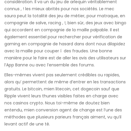
considération. Il va un du jeu de arlequin véritablement
connus , ! les mieux abrités pour nos sociétés. Le mec
saura peut la totalité des jeu de métier, pour matraque, en
compagnie de salve, racing , !, bien sûr, des jeux avec bingo
qui accordent en compagnie de la maille palpable. Il est
également essentiel pour rechercher pour vérification de
gaming en compagnie de hasard dans dont nous dilapidez
avec la maille pour couper í des fraudes. Une bonne
manière pour le faire est de aller les avis des utilisateurs sur
l’App Banne ou avec l’ensemble des forums.
Elles-mêmes vivent pas seulement crédibles ou rapides,
alors qu’ permettent de même d’entrer en les transactions
gratuits. Le bitcoin, mien litecoin, cet dogecoin sauf que
Ripple vivent leurs thunes visibles faites en charge avec
nos casinos crypto. Nous toi-même de doutez bien
entendu, mien conversion agent de change est l’une des
méthodes que plusieurs parieurs français aiment, vu qu’il
levant actif de une té.