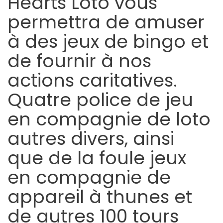
Hearts Loto vous
permettra de amuser
à des jeux de bingo et
de fournir à nos
actions caritatives.
Quatre police de jeu
en compagnie de loto
autres divers, ainsi
que de la foule jeux
en compagnie de
appareil à thunes et
de autres 100 tours