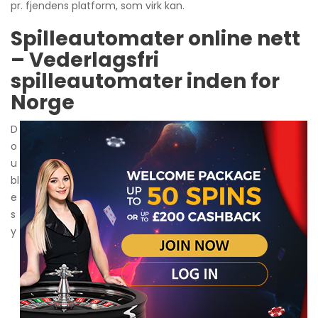
pr. fjendens platform, som virk kan.
Spilleautomater online nett
– Vederlagsfri
spilleautomater inden for
Norge
D
o
u
bl
e
s
y