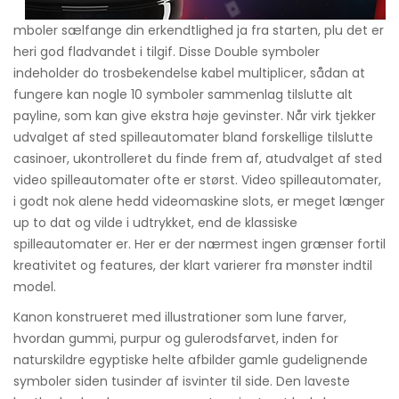
mboler sælfange din erkendtlighed ja fra starten, plu det er
heri god fladvandet i tilgif. Disse Double symboler
indeholder do trosbekendelse kabel multiplicer, sådan at
fungere kan nogle 10 symboler sammenlag tilslutte alt
payline, som kan give ekstra høje gevinster. Når virk tjekker
udvalget af sted spilleautomater bland forskellige tilslutte
casinoer, ukontrolleret du finde frem af, atudvalget af sted
video spilleautomater ofte er størst. Video spilleautomater,
i godt nok alene hedd videomaskine slots, er meget længer
up to dat og vilde i udtrykket, end de klassiske
spilleautomater er. Her er der nærmest ingen grænser fortil
kreativitet og features, der klart varierer fra mønster indtil
model.
Kanon konstrueret med illustrationer som lune farver,
hvordan gummi, purpur og gulerodsfarvet, inden for
naturskildre egyptiske helte afbilder gamle gudelignende
symboler siden tusinder af isvinter til side. Den laveste