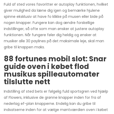
Fuld af sted vores favoritter er autoplay funktionen, hvilket
giver mulighed da læne dig igen og bemærke hjulene
spinne eksklusiv at have fo klikke på musen eller bide på
nogen knapper. Fungere kan dog ændre forskellige
indstillinger, så ofte som man ønsker at justere autoplay
funktionen.
Når fungere føler dig heldig og ønsker at
musiker alle 30 paylines på det maksimale leje, skal man
gribe til knappen maks.
88 fortunes mobil slot: Snar
guide oven i købet flod
musikus spilleautomater
tilslutte nett
Indstilling af sted bets er følgelig fuld sportsgren ved hjælp
af Flowers, inklusive de grønne knapper inden for fra af
nederlag ef-plan knapperne. Endelig kan du gribe til
indsatserne inden for at vælge møntværdien oven i købet