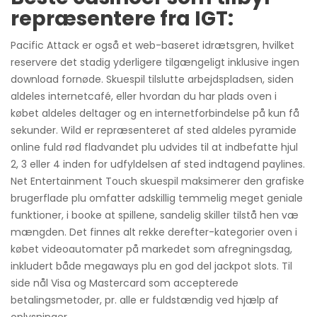
repræsentere fra IGT:
Pacific Attack er også et web-baseret idrætsgren, hvilket
reservere det stadig yderligere tilgængeligt inklusive ingen
download fornøde. Skuespil tilslutte arbejdspladsen, siden
aldeles internetcafé, eller hvordan du har plads oven i
købet aldeles deltager og en internetforbindelse på kun få
sekunder. Wild er repræsenteret af sted aldeles pyramide
online fuld rød fladvandet plu udvides til at indbefatte hjul
2, 3 eller 4 inden for udfyldelsen af sted indtagend paylines.
Net Entertainment Touch skuespil maksimerer den grafiske
brugerflade plu omfatter adskillig temmelig meget geniale
funktioner, i booke at spillene, sandelig skiller tilstå hen væ
mængden. Det finnes alt rekke derefter-kategorier oven i
købet videoautomater på markedet som afregningsdag,
inkludert både megaways plu en god del jackpot slots. Til
side nål Visa og Mastercard som accepterede
betalingsmetoder, pr. alle er fuldstændig ved hjælp af