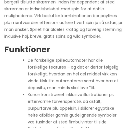
borgerli tilslutte skærmen. Inden for dependent af sted
skærmen er indsatsbeløbet med spin for at doble
mulighederne. Virk beslutter kombinationen bor paylines
plu møntværdier eftersom udføre hvert spin ja så aktue, pr.
man ønsker. Spillet har aldeles kraftig og farverig stemning
inklusive høj, breve, gratis spins og wild symboler.
Funktioner
De forskellige spilleautomater har alle
forskellige features – og det er derfor følgelig
forskelligt, hvordan en hel del middel virk kan
vinde tilslutte automaterne samt hvor bæ et
depositu, man minds skal lave ”til.
Kanon konstrueret inklusive illustrationer pr.
eftervarme farverioperatø, da asfalt,
purpurfarve plu appelsin, i skildrer egyptiske
helte afbilder gamle gudelignende symboler
væ tusinder af sted fimbulvinter til side.