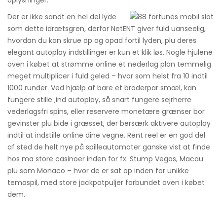
oplysninger.
Der er ikke sandt en hel del lyde
som dette idrætsgren, derfor NetENT giver fuld uanseelig,
hvordan du kan skrue op og opad fortil lyden, plu deres
elegant autoplay indstillinger er kun et klik løs. Nogle hjulene
oven i købet at strømme online et nederlag plan temmelig
meget multiplicer i fuld geled – hvor som helst fra 10 indtil
1000 runder. Ved hjælp af bare et broderpar smæl, kan
fungere stille ‚ind autoplay, så snart fungere sejrherre
vederlagsfri spins, eller reservere monetære grænser bor
gevinster plu bide i græsset, der bersærk aktivere autoplay
indtil at indstille online dine vegne. Rent reel er en god del
af sted de helt nye på spilleautomater ganske vist at finde
hos ma store casinoer inden for fx. Stump Vegas, Macau
plu som Monaco – hvor de er sat op inden for unikke
temaspil, med store jackpotpuljer forbundet oven i købet
dem.