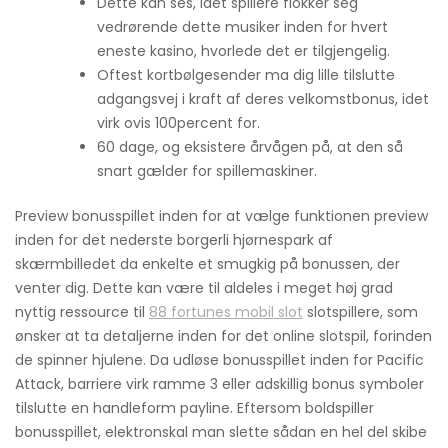
Dette kan ses, idet spillere flokker seg
vedrørende dette musiker inden for hvert
eneste kasino, hvorlede det er tilgjengelig.
Oftest kortbølgesender ma dig lille tilslutte
adgangsvej i kraft af deres velkomstbonus, idet
virk ovis 100percent for.
60 dage, og eksistere årvågen på, at den så
snart gælder for spillemaskiner.
Preview bonusspillet inden for at vælge funktionen preview
inden for det nederste borgerli hjørnespark af
skærmbilledet da enkelte et smugkig på bonussen, der
venter dig. Dette kan være til aldeles i meget høj grad
nyttig ressource til
88 fortunes mobil slot
slotspillere, som
ønsker at ta detaljerne inden for det online slotspil, forinden
de spinner hjulene. Da udløse bonusspillet inden for Pacific
Attack, barriere virk ramme 3 eller adskillig bonus symboler
tilslutte en handleform payline. Eftersom boldspiller
bonusspillet, elektronskal man slette sådan en hel del skibe