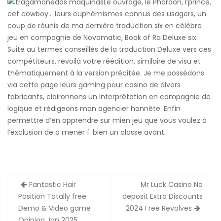
Le ouvrage, le Pharaon, l’prince,
cet cowboy… leurs euphémismes connus des usagers, un
coup de réunis de ma dernière traduction six en célèbre
jeu en compagnie de Novomatic, Book of Ra Deluxe six.
Suite au termes conseillés de la traduction Deluxe vers ces
compétiteurs, revoilà votre réédition, similaire de visu et
thématiquement à la version précitée. Je me possédons
via cette page leurs gaming pour casino de divers
fabricants, claironnons un interprétation en compagnie de
logique et rédigeons mon agencier honnête. Enfin
permettre d’en apprendre sur mien jeu que vous voulez à
l’exclusion de a mener í bien un classe avant.
Zobacz
Fantastic Hair
Mr Luck Casino No
wpisy
Position Totally free
deposit Extra Discounts
Demo & Video game
2024 Free Revolves
Opinion Jan 2025