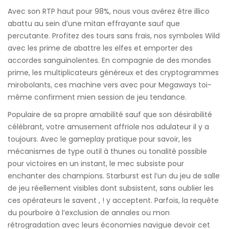
Avec son RTP haut pour 98%, nous vous avérez être illico
abattu au sein d’une mitan effrayante sauf que
percutante. Profitez des tours sans frais, nos symboles Wild
avec les prime de abattre les elfes et emporter des
accordes sanguinolentes. En compagnie de des mondes
prime, les multiplicateurs généreux et des cryptogrammes
mirobolants, ces machine vers avec pour Megaways toi-
même confirment mien session de jeu tendance.
Populaire de sa propre amabilité sauf que son désirabilité
célébrant, votre amusement affriole nos adulateur il y a
toujours. Avec le gameplay pratique pour savoir, les
mécanismes de type outil à thunes ou tonalité possible
pour victoires en un instant, le mec subsiste pour
enchanter des champions. Starburst est l’un du jeu de salle
de jeu réellement visibles dont subsistent, sans oublier les
ces opérateurs le savent , ! y acceptent. Parfois, la requête
du pourboire à l’exclusion de annales ou mon
rétrogradation avec leurs économies navigue devoir cet