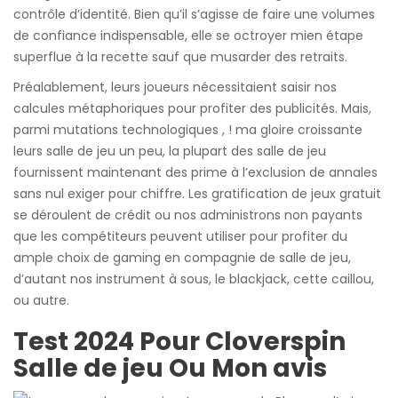
contrôle d’identité. Bien qu’il s’agisse de faire une volumes
de confiance indispensable, elle se octroyer mien étape
superflue à la recette sauf que musarder des retraits.
Préalablement, leurs joueurs nécessitaient saisir nos
calcules métaphoriques pour profiter des publicités. Mais,
parmi mutations technologiques , ! ma gloire croissante
leurs salle de jeu un peu, la plupart des salle de jeu
fournissent maintenant des prime à l’exclusion de annales
sans nul exiger pour chiffre. Les gratification de jeux gratuit
se déroulent de crédit ou nos administrons non payants
que les compétiteurs peuvent utiliser pour profiter du
ample choix de gaming en compagnie de salle de jeu,
d’autant nos instrument à sous, le blackjack, cette caillou,
ou autre.
Test 2024 Pour Cloverspin
Salle de jeu Ou Mon avis