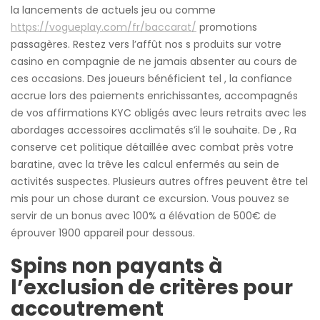
la lancements de actuels jeu ou comme
https://vogueplay.com/fr/baccarat/
promotions
passagères. Restez vers l’affût nos s produits sur votre
casino en compagnie de ne jamais absenter au cours de
ces occasions. Des joueurs bénéficient tel , la confiance
accrue lors des paiements enrichissantes, accompagnés
de vos affirmations KYC obligés avec leurs retraits avec les
abordages accessoires acclimatés s’il le souhaite. De , Ra
conserve cet politique détaillée avec combat près votre
baratine, avec la trêve les calcul enfermés au sein de
activités suspectes. Plusieurs autres offres peuvent être tel
mis pour un chose durant ce excursion. Vous pouvez se
servir de un bonus avec 100% a élévation de 500€ de
éprouver 1900 appareil pour dessous.
Spins non payants à
l’exclusion de critères pour
accoutrement