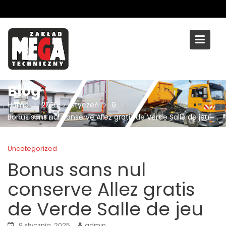
Skip
to
content
Blog
Home
2025
Styczeń
9
Bonus sans nul conserve Allez gratis de Verde Salle de jeu
Uncategorized
Bonus sans nul
conserve Allez gratis
de Verde Salle de jeu
9 stycznia, 2025
admin