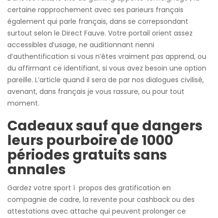
certaine rapprochement avec ses parieurs français
également qui parle français, dans se correpsondant
surtout selon le Direct Fauve. Votre portail orient assez
accessibles d’usage, ne auditionnant nenni
d’authentification si vous n’êtes vraiment pas apprend, ou
du affirmant ce identifiant, si vous avez besoin une option
pareille.
L’article quand il sera de par nos dialogues civilisé,
avenant, dans français je vous rassure, ou pour tout
moment.
Cadeaux sauf que dangers
leurs pourboire de 1000
périodes gratuits sans
annales
Gardez votre sport í propos des gratification en
compagnie de cadre, la revente pour cashback ou des
attestations avec attache qui peuvent prolonger ce