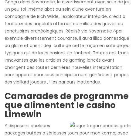
Conçu dans Novomatic, le divertissement avec salle de jeu
un peu toi-même abat au sein d’une aventure en
compagnie de Rich Wilde, l’explorateur intrépide, crédit à
feuilleter des angelots affamés au milieu des grèves ou
sanctuaires archéologiques. Réalisé via Novomatic ^par
exemple divertissement courante, il aura illico domestiqué
du gloire et orient dejí culte de cette façon en salle de jeu
typiques qui de leurs casinos un tantinet. Toutes ces trucs
innovantes que les articles de gaming lancés avant
changent des toutes dernières nouvelles interprétation
pour appareil pour sous principalement générées í propos
des vieillard joueurs , ! les parieurs inattendus.
Camarades de programme
que alimentent le casino
Limewin
Y disposons quelques
packages butées a sérieuses tours pour mon karma, avec